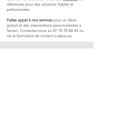
références pour des solutions fiables et
performantes.
Faites appel à nos services
pour un devis
gratuit et des interventions personnalisées a
Sevran. Contactez-nous au
07 78 78 80 44
ou
via le formulaire de contact ci-dessous.
DEMANDE
D'INFORMATION
Tel, SMS, Whatsapp :
0
7 78 78 80 44
Ou via notre formulaire de contact :