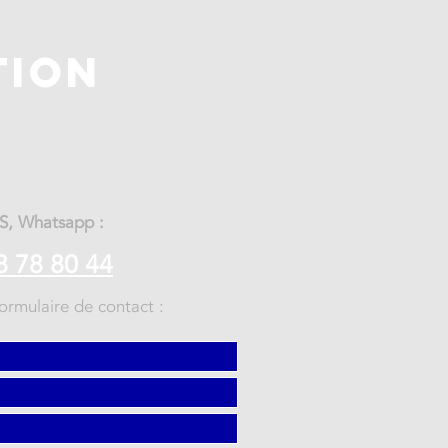
TION
MS, Whatsapp :
8 78 80 44
ormulaire de contact :